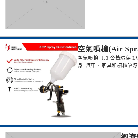
空氣噴槍(Air Spra
空氣噴槍–1.3 公釐環保 
身–汽車、家具和櫥櫃噴
經濟