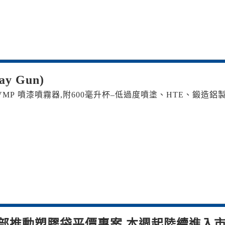
y Gun)
LVMP 噴漆噴霧器,附600毫升杯–低過度噴塗、HTE、鍛造鋁
漆
部推動塑膠袋平價專案 本週起陸續進入