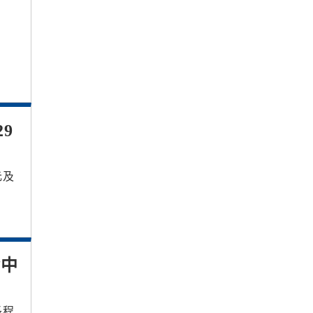
9
元及
癒中
長程