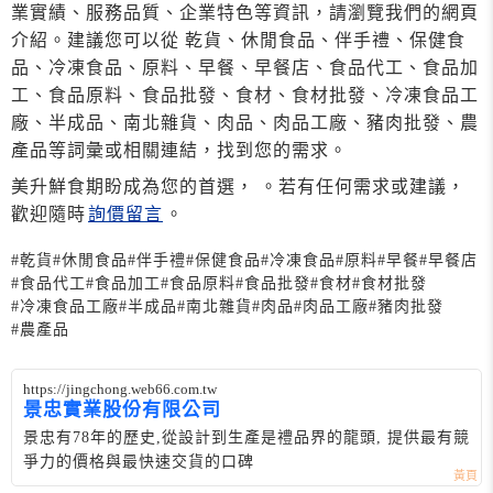
業實績、服務品質、企業特色等資訊，請瀏覽我們的網頁
介紹。建議您可以從 乾貨、休閒食品、伴手禮、保健食
品、冷凍食品、原料、早餐、早餐店、食品代工、食品加
工、食品原料、食品批發、食材、食材批發、冷凍食品工
廠、半成品、南北雜貨、肉品、肉品工廠、豬肉批發、農
產品等詞彙或相關連結，找到您的需求。
美升鮮食期盼成為您的首選， 。若有任何需求或建議，
歡迎隨時
詢價留言
。
#乾貨
#休閒食品
#伴手禮
#保健食品
#冷凍食品
#原料
#早餐
#早餐店
#食品代工
#食品加工
#食品原料
#食品批發
#食材
#食材批發
#冷凍食品工廠
#半成品
#南北雜貨
#肉品
#肉品工廠
#豬肉批發
#農產品
https://jingchong.web66.com.tw
景忠實業股份有限公司
景忠有78年的歷史,從設計到生產是禮品界的龍頭, 提供最有競
爭力的價格與最快速交貨的口碑